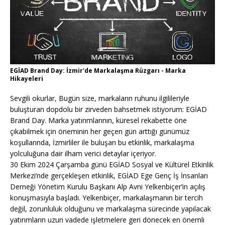
EGİAD Brand Day: İzmir'de Markalaşma Rüzgarı - Marka
Hikayeleri
Sevgili okurlar, Bugün size, markaların ruhunu ilgilileriyle
buluşturan dopdolu bir zirveden bahsetmek istiyorum: EGİAD
Brand Day. Marka yatırımlarının, küresel rekabette öne
çıkabilmek için öneminin her geçen gün arttığı günümüz
koşullarında, İzmirliler ile buluşan bu etkinlik, markalaşma
yolculuğuna dair ilham verici detaylar içeriyor.
30 Ekim 2024 Çarşamba günü EGİAD Sosyal ve Kültürel Etkinlik
Merkezi’nde gerçekleşen etkinlik, EGİAD Ege Genç İş İnsanları
Derneği Yönetim Kurulu Başkanı Alp Avni Yelkenbiçer’in açılış
konuşmasıyla başladı. Yelkenbiçer, markalaşmanın bir tercih
değil, zorunluluk olduğunu ve markalaşma sürecinde yapılacak
yatırımların uzun vadede işletmelere geri dönecek en önemli