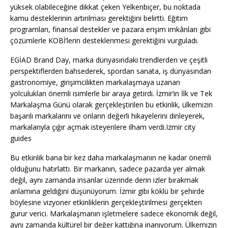
yüksek olabileceğine dikkat çeken Yelkenbiçer, bu noktada
kamu desteklerinin artırılması gerektiğini belirtti. Eğitim
programları, finansal destekler ve pazara erişim imkânları gibi
çözümlerle KOBİ’lerin desteklenmesi gerektiğini vurguladı.
EGİAD Brand Day, marka dünyasındaki trendlerden ve çeşitli
perspektiflerden bahsederek, spordan sanata, iş dünyasından
gastronomiye, girişimcilikten markalaşmaya uzanan
yolculukları önemli isimlerle bir araya getirdi. İzmir’in İlk ve Tek
Markalaşma Günü olarak gerçekleştirilen bu etkinlik, ülkemizin
başarılı markalarını ve onların değerli hikayelerini dinleyerek,
markalarıyla çığır açmak isteyenlere ilham verdi.Izmir city
guides
Bu etkinlik bana bir kez daha markalaşmanın ne kadar önemli
olduğunu hatırlattı. Bir markanın, sadece pazarda yer almak
değil, aynı zamanda insanlar üzerinde derin izler bırakmak
anlamına geldiğini düşünüyorum. İzmir gibi köklü bir şehirde
böylesine vizyoner etkinliklerin gerçekleştirilmesi gerçekten
gurur verici. Markalaşmanın işletmelere sadece ekonomik değil,
aynı zamanda kültürel bir değer kattığına inanıyorum. Ülkemizin