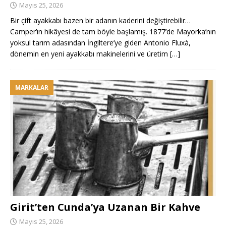
Mayıs 25, 2026
Bir çift ayakkabı bazen bir adanın kaderini değiştirebilir…
Camper’ın hikâyesi de tam böyle başlamış. 1877’de Mayorka’nın
yoksul tarım adasından İngiltere’ye giden Antonio Fluxà,
dönemin en yeni ayakkabı makinelerini ve üretim
[…]
MARKALAR
Girit’ten Cunda’ya Uzanan Bir Kahve
Mayıs 25, 2026