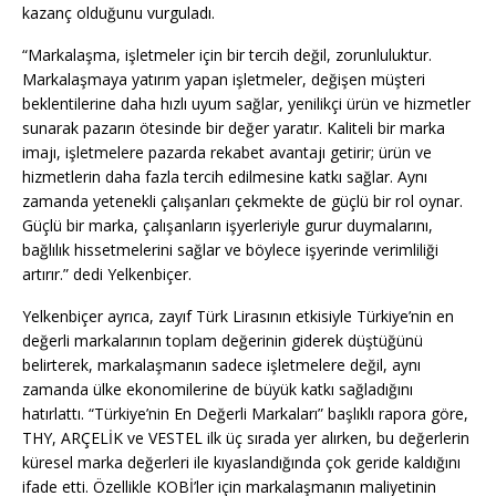
kazanç olduğunu vurguladı.
“Markalaşma, işletmeler için bir tercih değil, zorunluluktur.
Markalaşmaya yatırım yapan işletmeler, değişen müşteri
beklentilerine daha hızlı uyum sağlar, yenilikçi ürün ve hizmetler
sunarak pazarın ötesinde bir değer yaratır. Kaliteli bir marka
imajı, işletmelere pazarda rekabet avantajı getirir; ürün ve
hizmetlerin daha fazla tercih edilmesine katkı sağlar. Aynı
zamanda yetenekli çalışanları çekmekte de güçlü bir rol oynar.
Güçlü bir marka, çalışanların işyerleriyle gurur duymalarını,
bağlılık hissetmelerini sağlar ve böylece işyerinde verimliliği
artırır.” dedi Yelkenbiçer.
Yelkenbiçer ayrıca, zayıf Türk Lirasının etkisiyle Türkiye’nin en
değerli markalarının toplam değerinin giderek düştüğünü
belirterek, markalaşmanın sadece işletmelere değil, aynı
zamanda ülke ekonomilerine de büyük katkı sağladığını
hatırlattı. “Türkiye’nin En Değerli Markaları” başlıklı rapora göre,
THY, ARÇELİK ve VESTEL ilk üç sırada yer alırken, bu değerlerin
küresel marka değerleri ile kıyaslandığında çok geride kaldığını
ifade etti. Özellikle KOBİ’ler için markalaşmanın maliyetinin