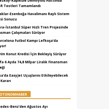
ezköy-Kapıkule Demiryolu Hattında
R Testleri Tamamlandı
aklar-Esenboğa Havalimanı Raylı Sistem
esi Sonucu
ra-İstanbul Süper Hızlı Tren Projesinde
nsman Çalışmaları Sürüyor
arcelona Futbol Kampı Lefkoşa’da
yor!
vim Konut Kredisi İçin Bekleyiş Sürüyor
fa 6 Ayda 74,8 Milyar Liralık Finansman
eği
sa’da EasyJet Uçuşlarını Etkileyebilecek
 Kararı
OTONOMHABER
edes-Benz’den Ağustos Ayı