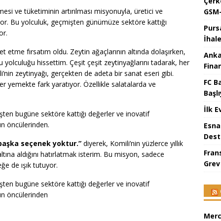
Çerk
mesi ve tüketiminin artırılması misyonuyla, üretici ve
GSM-
rüyor. Bu yolculuk, geçmişten günümüze sektöre kattığı
Purs
or.
İhal
ret etme fırsatım oldu. Zeytin ağaçlarının altında dolaşırken,
Anka
olculuğu hissettim. Çeşit çeşit zeytinyağlarını tadarak, her
Fina
’nin zeytinyağı, gerçekten de adeta bir sanat eseri gibi.
FC B
r yemekte fark yaratıyor. Özellikle salatalarda ve
Başlı
İlk E
işten bugüne sektöre kattığı değerler ve inovatif
ün öncülerinden.
Esna
Dest
başka seçenek yoktur.”
diyerek, Komili’nin yüzlerce yıllık
Fran
altına aldığını hatırlatmak isterim. Bu misyon, sadece
Grev
ğe de ışık tutuyor.
işten bugüne sektöre kattığı değerler ve inovatif
ün öncülerinden
Merc