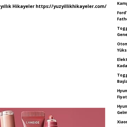
Kamp
yıllık Hikayeler https://yuzyillikhikayeler.com/
Ford’
Fat
Togg
Gene
Otom
Yüks
Elek
Kada
Togg 
Başl
Hyun
Fiyat
Hyun
Gelm
Xiao