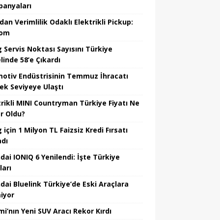
anyaları
dan Verimlilik Odaklı Elektrikli Pickup:
hom
 Servis Noktası Sayısını Türkiye
linde 58’e Çıkardı
otiv Endüstrisinin Temmuz İhracatı
ek Seviyeye Ulaştı
trikli MINI Countryman Türkiye Fiyatı Ne
r Oldu?
için 1 Milyon TL Faizsiz Kredi Fırsatı
adı
dai IONIQ 6 Yenilendi: İşte Türkiye
ları
dai Bluelink Türkiye’de Eski Araçlara
iyor
mi’nın Yeni SUV Aracı Rekor Kırdı