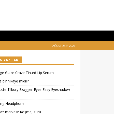
AĞUSTOS 9, 2026
N YAZILAR
ge Glaze Craze Tinted Lip Serum
 bir hikâye midir?
otte Tilbury Exagger-Eyes Easy Eyeshadow
s
ing Headphone
er markası: Koşma, Yürü