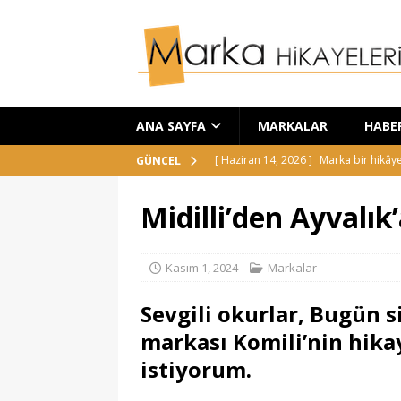
ANA SAYFA
MARKALAR
HABE
[ Haziran 14, 2026 ]
Marka bir hikây
GÜNCEL
[ Haziran 5, 2026 ]
Charlotte Tilbur
Midilli’den Ayvalık
[ Haziran 4, 2026 ]
Nothing Headph
[ Mayıs 25, 2026 ]
Camper markası:
Kasım 1, 2024
Markalar
[ Haziran 18, 2026 ]
Laneige Glaze C
Sevgili okurlar, Bugün s
markası Komili’nin hik
istiyorum.