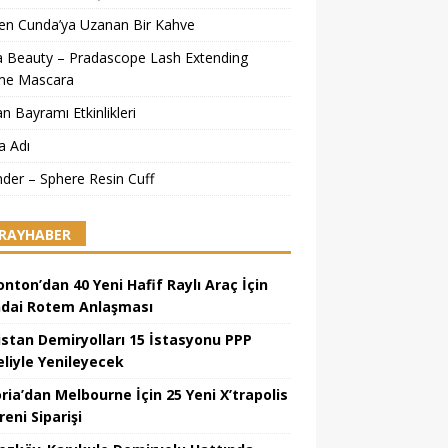
’ten Cunda’ya Uzanan Bir Kahve
a Beauty – Pradascope Lash Extending
me Mascara
n Bayramı Etkinlikleri
a Adı
ander – Sphere Resin Cuff
RAYHABER
nton’dan 40 Yeni Hafif Raylı Araç İçin
dai Rotem Anlaşması
istan Demiryolları 15 İstasyonu PPP
liyle Yenileyecek
ria’dan Melbourne İçin 25 Yeni X’trapolis
reni Siparişi