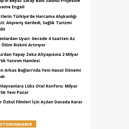
p’ın Beyaz Saray Balo Salonu Projesine
eme Engeli
stlerin Türkiye’de Harcama Alışkanlığı
ti: Alışveriş Geriledi, Sağlık Turizmi
üdü
nlardan Uyarı: Gecede 4 Saatten Az
 Ölüm Riskini Artırıyor
ia’dan Yapay Zeka Altyapısına 2 Milyar
rlık Yatırım Hamlesi
en Arkas Bağları’nda Yeni Hasat Dönemi
adı
l Hayvanlara Lüks Otel Konforu: Milyar
rlık Yeni Pazar
r Özkul Filmleri İçin Açılan Davada Karar
OTONOMHABER