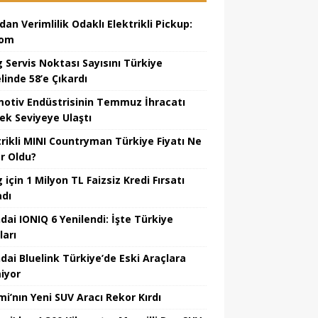
dan Verimlilik Odaklı Elektrikli Pickup:
hom
 Servis Noktası Sayısını Türkiye
linde 58’e Çıkardı
otiv Endüstrisinin Temmuz İhracatı
ek Seviyeye Ulaştı
trikli MINI Countryman Türkiye Fiyatı Ne
r Oldu?
için 1 Milyon TL Faizsiz Kredi Fırsatı
adı
dai IONIQ 6 Yenilendi: İşte Türkiye
ları
dai Bluelink Türkiye’de Eski Araçlara
iyor
mi’nın Yeni SUV Aracı Rekor Kırdı