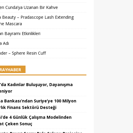
’ten Cunda’ya Uzanan Bir Kahve
a Beauty – Pradascope Lash Extending
me Mascara
n Bayramı Etkinlikleri
a Adı
ander – Sphere Resin Cuff
RAYHABER
’da Kadınlar Buluşuyor, Dayanışma
eniyor
a Bankası’ndan Suriye’ye 100 Milyon
rlık Finans Sektörü Desteği
i’de 4 Günlük Çalışma Modelinden
at Çeken Sonuç