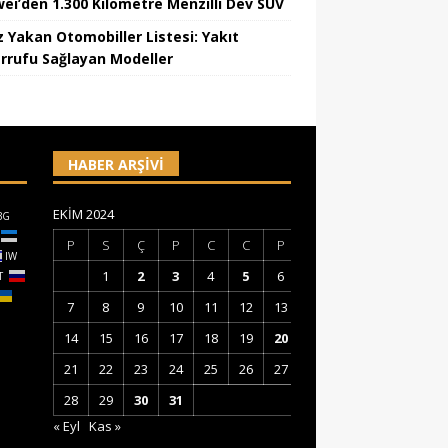
ei’den 1.300 Kilometre Menzilli Dev SUV
z Yakan Otomobiller Listesi: Yakıt
rrufu Sağlayan Modeller
HABER ARŞIVI
EKIM 2024
BG
P
S
Ç
P
C
C
P
IW
1
2
3
4
5
6
T
7
8
9
10
11
12
13
14
15
16
17
18
19
20
21
22
23
24
25
26
27
28
29
30
31
« Eyl
Kas »