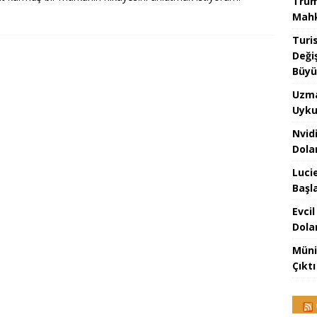
Trum
Mahk
Turi
Değiş
Büy
Uzma
Uyku
Nvid
Dola
Luci
Başl
Evci
Dola
Müni
Çıktı