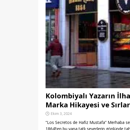
Kolombiyalı Yazarın İlh
Marka Hikayesi ve Sırlar
Ekim 3, 2024
“Los Secretos de Hafız Mustafa” Merhaba sevg
1864’ten bu yana tatlı severlerin gönlünde ta