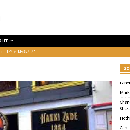
RLER
e midir?
MARKALAR
y Exagger-Eyes Easy Eyeshadow Sticks
HABERLER
SO
one
HABERLER
 Koşma, Yürü
MARKALAR
Lanei
raze Tinted Lip Serum
HABERLER
Marka
Charl
Stick
Noth
Camp