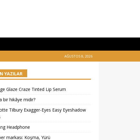
AĞUSTOS 8, 2026
N YAZILAR
ge Glaze Craze Tinted Lip Serum
 bir hikâye midir?
otte Tilbury Exagger-Eyes Easy Eyeshadow
s
ing Headphone
er markası: Koşma, Yürü