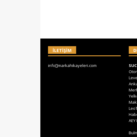
İLETIŞIM
D
info[]markahikayeleri.com
SU
Oto
Lev
Ank
Mer
Yel
Mak
Leo
Hab
AEY
Bul