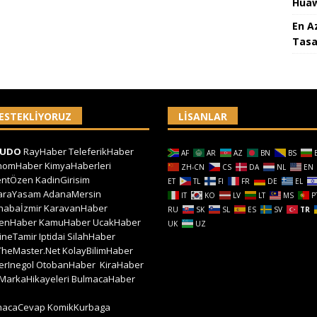
Huaw
En A
Tasa
ESTEKLIYORUZ
LISANLAR
CUDO
RayHaber
TeleferikHaber
AF
AR
AZ
BN
BS
nomHaber
KimyaHaberleri
ZH-CN
CS
DA
NL
EN
entÖzen
KadinGirisim
ET
TL
FI
FR
DE
EL
araYasam
AdanaMersin
IT
KO
LV
LT
MS
P
habaİzmir
KaravanHaber
RU
SK
SL
ES
SV
TR
kenHaber
KamuHaber
UcakHaber
UK
UZ
ineTamir
Iptidai
SilahHaber
TheMaster.Net
KolayBilimHaber
erInegol
OtobanHaber
KiraHaber
MarkaHikayeleri
BulmacaHaber
macaCevap
KomikKurbaga