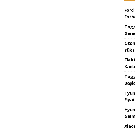
Ford’
Fat
Togg
Gene
Otom
Yüks
Elek
Kada
Togg 
Başl
Hyun
Fiyat
Hyun
Gelm
Xiao