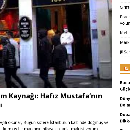
Girit
Prad
Volu
Kurba
Mark
Jil S
Buca
Güçl
am Kaynağı: Hafız Mustafa’nın
Düny
ı
Dola
Duba
Dikk
ili okurlar, Bugün sizlere İstanbul’un kalbinde doğmuş ve
ht kurmuş bir markanın hikayesini anlatmak istiyorum.