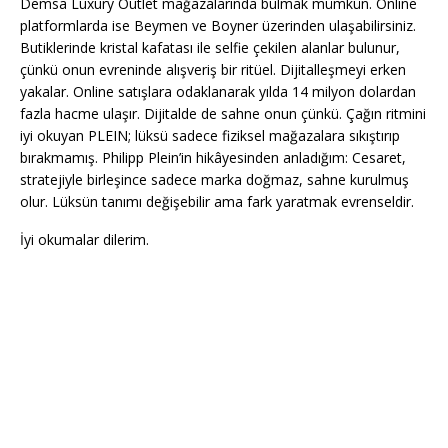
Demsa Luxury Outlet mağazalarında bulmak mümkün. Online
platformlarda ise Beymen ve Boyner üzerinden ulaşabilirsiniz.
Butiklerinde kristal kafatası ile selfie çekilen alanlar bulunur,
çünkü onun evreninde alışveriş bir ritüel. Dijitalleşmeyi erken
yakalar. Online satışlara odaklanarak yılda 14 milyon dolardan
fazla hacme ulaşır. Dijitalde de sahne onun çünkü. Çağın ritmini
iyi okuyan PLEIN; lüksü sadece fiziksel mağazalara sıkıştırıp
bırakmamış. Philipp Plein’in hikâyesinden anladığım: Cesaret,
stratejiyle birleşince sadece marka doğmaz, sahne kurulmuş
olur. Lüksün tanımı değişebilir ama fark yaratmak evrenseldir.
İyi okumalar dilerim.