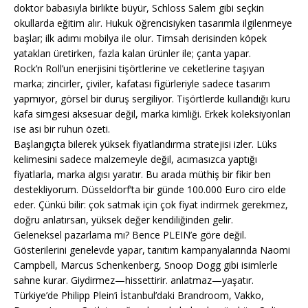
doktor babasıyla birlikte büyür, Schloss Salem gibi seçkin
okullarda eğitim alır. Hukuk öğrencisiyken tasarımla ilgilenmeye
başlar; ilk adımı mobilya ile olur. Timsah derisinden köpek
yatakları üretirken, fazla kalan ürünler ile; çanta yapar.
Rock’n Roll’un enerjisini tişörtlerine ve ceketlerine taşıyan
marka; zincirler, çiviler, kafatası figürleriyle sadece tasarım
yapmıyor, görsel bir duruş sergiliyor. Tişörtlerde kullandığı kuru
kafa simgesi aksesuar değil, marka kimliği. Erkek koleksiyonları
ise asi bir ruhun özeti.
Başlangıçta bilerek yüksek fiyatlandırma stratejisi izler. Lüks
kelimesini sadece malzemeyle değil, acımasızca yaptığı
fiyatlarla, marka algısı yaratır. Bu arada müthiş bir fikir ben
destekliyorum. Düsseldorf’ta bir günde 100.000 Euro ciro elde
eder. Çünkü bilir: çok satmak için çok fiyat indirmek gerekmez,
doğru anlatırsan, yüksek değer kendiliğinden gelir.
Geleneksel pazarlama mı? Bence PLEIN’e göre değil.
Gösterilerini genelevde yapar, tanıtım kampanyalarında Naomi
Campbell, Marcus Schenkenberg, Snoop Dogg gibi isimlerle
sahne kurar. Giydirmez—hissettirir. anlatmaz—yaşatır.
Türkiye’de Philipp Plein’i İstanbul’daki Brandroom, Vakko,