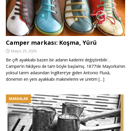
Camper markası: Koşma, Yürü
Mayıs 25, 2026
Bir çift ayakkabı bazen bir adanın kaderini değiştirebilir…
Camper’ın hikâyesi de tam böyle başlamış. 1877’de Mayorka’nın
yoksul tarım adasından İngiltere’ye giden Antonio Fluxà,
dönemin en yeni ayakkabı makinelerini ve üretim
[…]
MARKALAR