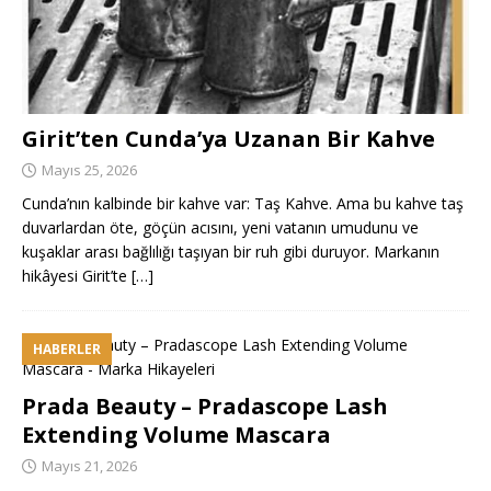
Girit’ten Cunda’ya Uzanan Bir Kahve
Mayıs 25, 2026
Cunda’nın kalbinde bir kahve var: Taş Kahve. Ama bu kahve taş
duvarlardan öte, göçün acısını, yeni vatanın umudunu ve
kuşaklar arası bağlılığı taşıyan bir ruh gibi duruyor. Markanın
hikâyesi Girit’te
[…]
HABERLER
Prada Beauty – Pradascope Lash
Extending Volume Mascara
Mayıs 21, 2026