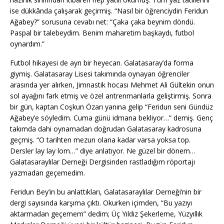
ise dükkânda çalışarak geçirmiş. “Nasıl bir öğrenciydin Feridun
Ağabey?” sorusuna cevabı net: “Çaka çaka beynim döndü.
Paspal bir talebeydim. Benim maharetim başkaydı, futbol
oynardım.”
Futbol hikayesi de ayrı bir heyecan. Galatasaray’da forma
giymiş. Galatasaray Lisesi takımında oynayan öğrenciler
arasında yer alırken, Jimnastik hocası Mehmet Ali Gültekin onun
sol ayağını fark etmiş ve özel antrenmanlarla geliştirmiş. Sonra
bir gün, kaptan Coşkun Özarı yanına gelip “Feridun seni Gündüz
Ağabey’e söyledim. Cuma günü idmana bekliyor…” demiş. Genç
takımda dahi oynamadan doğrudan Galatasaray kadrosuna
geçmiş. “O tarihten mezun olana kadar varsa yoksa top.
Dersler lay lay lom…” diye anlatıyor. Ne güzel bir dönem…
Galatasaraylılar Derneği Dergisinden rastladığım röportajı
yazmadan geçemedim.
Feridun Bey’in bu anlattıkları, Galatasaraylılar Derneği’nin bir
dergi sayısında karşıma çıktı. Okurken içimden, “Bu yazıyı
aktarmadan geçemem” dedim; Üç Yıldız Şekerleme, Yüzyıllık