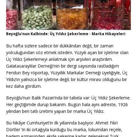
Beyoğlu’nun Kalbinde: Üç Yıldız Şekerleme - Marka Hikayeleri
Bu hafta sizlere sadece bir dükkândan değil, bir zaman
yolculuğundan söz etmek istedim. Yüzyılı aşan bir işletme olan
Üç Yıldız Şekerlemeyi anlatmak için arşivleri araştırdım.
Galatasaraylılar Derneği’nin bir dergi sayısında rastladığım
Feridun Bey röportajı, Yüzyıllık Markalar Derneği üyeliğiyle, Üç
Yıldız’ın yalnızca bir işletme değil; bir kültür mirası olduğunu bir
kez daha gördüm.
Beyoğlu’nun Balık Pazarı’nda bir tabela var: Üç Yıldız Şekerleme.
Her geçtiğimde durup bakarım. Bugün hala aynı adreste, 1926
yılından beri tatlı üretimi yapan bir marka Üç Yıldız.
Bu hikâye Cumhuriyet’in ilk yıllarında başlıyor. Ahmet Fikri
Dörtler ‘in iki ortağıyla kurduğu bu marka, lokumdan reçele,
badem ezmesinden akide şekerine kadar geleneksel Türk