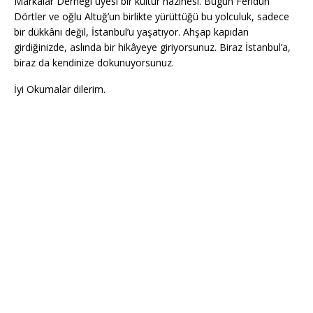
Markalar Derneği üyesi bir kültür hazinesi. Bugün Feridun
Dörtler ve oğlu Altuğ’un birlikte yürüttüğü bu yolculuk, sadece
bir dükkânı değil, İstanbul’u yaşatıyor. Ahşap kapıdan
girdiğinizde, aslında bir hikâyeye giriyorsunuz. Biraz İstanbul’a,
biraz da kendinize dokunuyorsunuz.
İyi Okumalar dilerim.