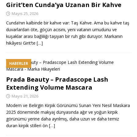
Girit’ten Cunda’ya Uzanan Bir Kahve
Mayıs 25, 2026
Cunda’nın kalbinde bir kahve var: Taş Kahve. Ama bu kahve taş
duvarlardan öte, göçün acısını, yeni vatanın umudunu ve
kuşaklar arası bağlılığı taşıyan bir ruh gibi duruyor. Markanın
hikâyesi Girit’te
[…]
HABERLER
Prada Beauty – Pradascope Lash
Extending Volume Mascara
Mayıs 21, 2026
Modern ve Belirgin Kirpik Görünümü Sunan Yeni Nesil Maskara
2025 döneminde makyaj dünyasında ağır ve yoğun kirpik
görünümü yerine daha ayrılmış, daha uzun ve daha temiz
duran kirpik stilleri ön
[…]