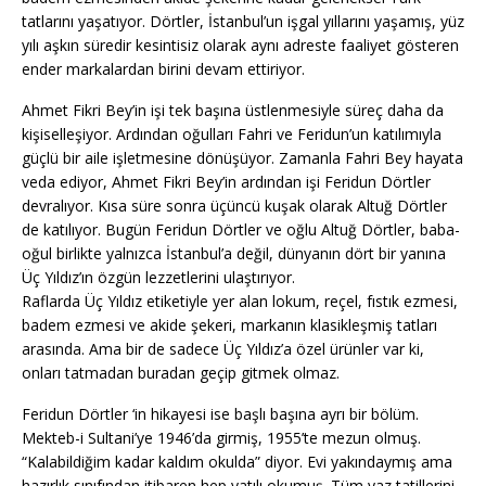
tatlarını yaşatıyor. Dörtler, İstanbul’un işgal yıllarını yaşamış, yüz
yılı aşkın süredir kesintisiz olarak aynı adreste faaliyet gösteren
ender markalardan birini devam ettiriyor.
Ahmet Fikri Bey’in işi tek başına üstlenmesiyle süreç daha da
kişiselleşiyor. Ardından oğulları Fahri ve Feridun’un katılımıyla
güçlü bir aile işletmesine dönüşüyor. Zamanla Fahri Bey hayata
veda ediyor, Ahmet Fikri Bey’in ardından işi Feridun Dörtler
devralıyor. Kısa süre sonra üçüncü kuşak olarak Altuğ Dörtler
de katılıyor. Bugün Feridun Dörtler ve oğlu Altuğ Dörtler, baba-
oğul birlikte yalnızca İstanbul’a değil, dünyanın dört bir yanına
Üç Yıldız’ın özgün lezzetlerini ulaştırıyor.
Raflarda Üç Yıldız etiketiyle yer alan lokum, reçel, fıstık ezmesi,
badem ezmesi ve akide şekeri, markanın klasikleşmiş tatları
arasında. Ama bir de sadece Üç Yıldız’a özel ürünler var ki,
onları tatmadan buradan geçip gitmek olmaz.
Feridun Dörtler ‘in hikayesi ise başlı başına ayrı bir bölüm.
Mekteb-i Sultani’ye 1946’da girmiş, 1955’te mezun olmuş.
“Kalabildiğim kadar kaldım okulda” diyor. Evi yakındaymış ama
hazırlık sınıfından itibaren hep yatılı okumuş. Tüm yaz tatillerini