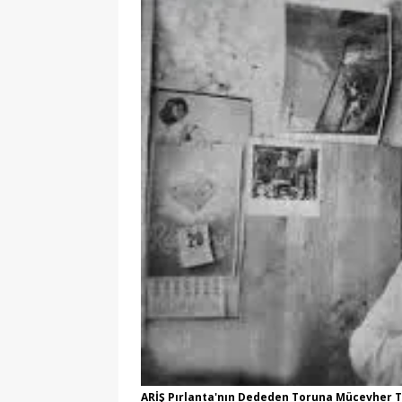
ARİŞ Pırlanta'nın Dededen Toruna Mücevher Tu