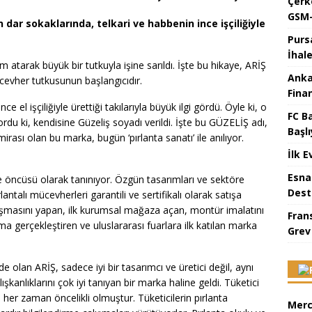
Çerk
GSM-
 dar sokaklarında, telkari ve habbenin ince işçiliğiyle
Purs
İhal
atarak büyük bir tutkuyla işine sarıldı. İşte bu hikaye, ARİŞ
Anka
ücevher tutkusunun başlangıcıdır.
Fina
e el işçiliğiyle ürettiği takılarıyla büyük ilgi gördü. Öyle ki, o
FC B
ordu ki, kendisine Güzeliş soyadı verildi. İşte bu GÜZELİŞ adı,
Başlı
irası olan bu marka, bugün ‘pırlanta sanatı’ ile anılıyor.
İlk E
Esna
e öncüsü olarak tanınıyor. Özgün tasarımları ve sektöre
Dest
lantalı mücevherleri garantili ve sertifikalı olarak satışa
lışmasını yapan, ilk kurumsal mağaza açan, montür imalatını
Fran
ma gerçekleştiren ve uluslararası fuarlara ilk katılan marka
Grev
 olan ARİŞ, sadece iyi bir tasarımcı ve üretici değil, aynı
şkanlıklarını çok iyi tanıyan bir marka haline geldi. Tüketici
her zaman öncelikli olmuştur. Tüketicilerin pırlanta
Merc