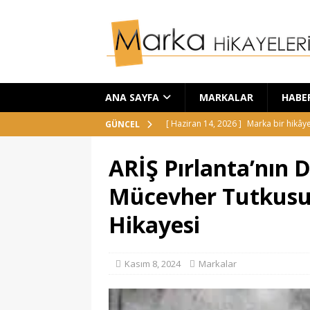
ANA SAYFA
MARKALAR
HABE
[ Haziran 14, 2026 ]
Marka bir hikây
GÜNCEL
[ Haziran 5, 2026 ]
Charlotte Tilbur
ARİŞ Pırlanta’nın
[ Haziran 4, 2026 ]
Nothing Headph
Mücevher Tutkusu 
[ Mayıs 25, 2026 ]
Camper markası:
Hikayesi
[ Haziran 18, 2026 ]
Laneige Glaze C
Kasım 8, 2024
Markalar