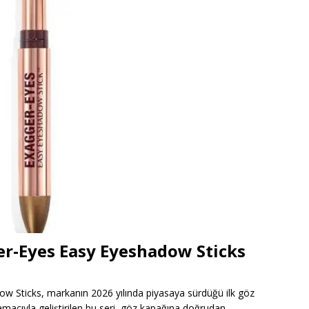
er-Eyes Easy Eyeshadow Sticks
w Sticks, markanın 2026 yılında piyasaya sürdüğü ilk göz
 amacıyla geliştirilen bu seri, göz kapağına doğrudan