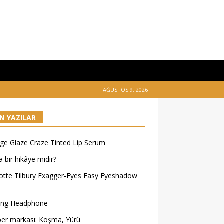
AĞUSTOS 9, 2026
N YAZILAR
ge Glaze Craze Tinted Lip Serum
 bir hikâye midir?
otte Tilbury Exagger-Eyes Easy Eyeshadow
s
ing Headphone
er markası: Koşma, Yürü