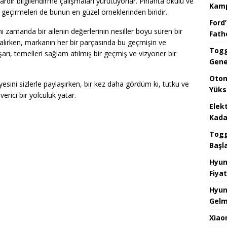
llardır bilgilendirme çalışmaları yürütüyorlar. Pırlanta okulu ve
Kamp
a geçirmeleri de bunun en güzel örneklerinden biridir.
Ford’
nı zamanda bir ailenin değerlerinin nesiller boyu süren bir
Fat
alırken, markanın her bir parçasında bu geçmişin ve
Togg
ı, temelleri sağlam atılmış bir geçmiş ve vizyoner bir
Gene
Otom
kayesini sizlerle paylaşırken, bir kez daha gördüm ki, tutku ve
Yüks
rici bir yolculuk yatar.
Elek
Kada
Togg 
Başl
Hyun
Fiyat
Hyun
Gelm
Xiao