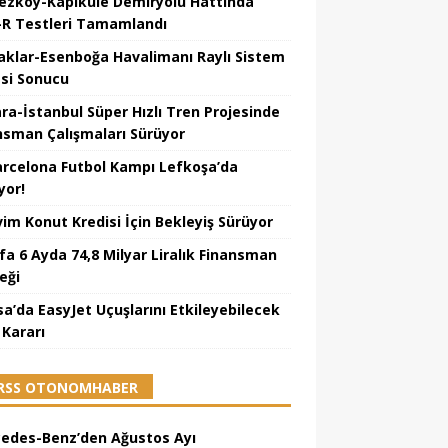
ezköy-Kapıkule Demiryolu Hattında
R Testleri Tamamlandı
aklar-Esenboğa Havalimanı Raylı Sistem
esi Sonucu
ra-İstanbul Süper Hızlı Tren Projesinde
nsman Çalışmaları Sürüyor
arcelona Futbol Kampı Lefkoşa’da
yor!
vim Konut Kredisi İçin Bekleyiş Sürüyor
fa 6 Ayda 74,8 Milyar Liralık Finansman
eği
sa’da EasyJet Uçuşlarını Etkileyebilecek
 Kararı
OTONOMHABER
edes-Benz’den Ağustos Ayı