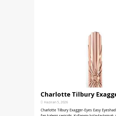
Charlotte Tilbury Exagg
Haziran 5, 2026
Charlotte Tilbury Exagger-Eyes Easy Eyeshado
farı kalemi serisidir. Kullanımı kolaylaştırmak