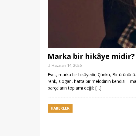
Marka bir hikâye midir?
Haziran 14, 2026
Evet, marka bir hikâyedir; Çünkü, Bir ürününüz 
renk, slogan, hatta bir melodinin kendisi—ma
parçaların toplamı değil;
[…]
HABERLER