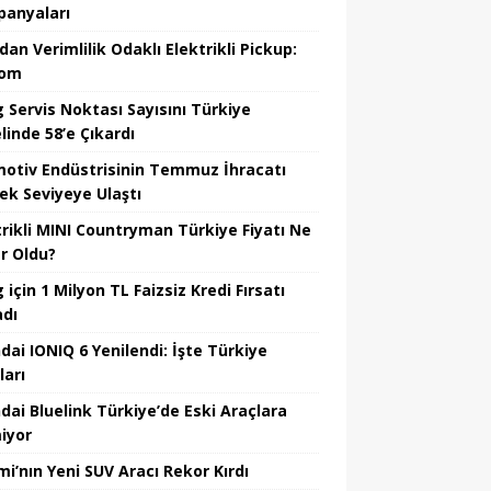
anyaları
dan Verimlilik Odaklı Elektrikli Pickup:
hom
 Servis Noktası Sayısını Türkiye
linde 58’e Çıkardı
otiv Endüstrisinin Temmuz İhracatı
ek Seviyeye Ulaştı
trikli MINI Countryman Türkiye Fiyatı Ne
r Oldu?
için 1 Milyon TL Faizsiz Kredi Fırsatı
adı
dai IONIQ 6 Yenilendi: İşte Türkiye
ları
dai Bluelink Türkiye’de Eski Araçlara
iyor
mi’nın Yeni SUV Aracı Rekor Kırdı