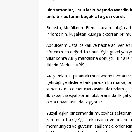
Bir zamanlar, 1900’lerin başında Mardin’in
ünlü bir ustanın küçük atölyesi vardı.
Bu usta, Abdülkerim Efendi, kuyumculuğa adım 
Pırlanta’nın, kuşaktan kuşağa aktarılan bir m
Abdülkerim Usta, telkari ve habbe adı verilen inc
dönemin en değerli takılarını öyle güzel yapıy
yıllar sonra ARİŞ markasına dönüştü. Bir aile m
İlklerin Markası ARİŞ
ARİŞ Pırlanta, pırlantalı mücevherin uzmanı v
getirdiği yeniliklerle fark yaratan bu marka, pır
sunan ilk mücevher markasıdır. İlk reklam ça
ilk yapan, sosyal sorumluluk alanında ilk çalış
olma unvanlarını da taşıyorlar.
Yüzyılı aşkın bir zamandır mücevher sektöründe
zamanda Türkiye’yi, Türk insanını ve onların alı
memnuniyeti ve güvenini sağlamak, onlar için 