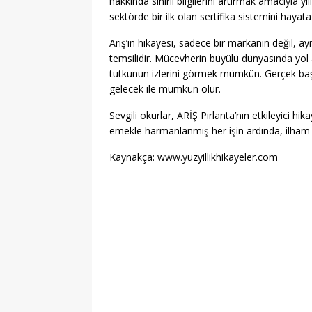
hakkında sınırlı bilgilerini artırmak amacıyla yı
sektörde bir ilk olan sertifika sistemini hayat
Ariş’in hikayesi, sadece bir markanın değil, ay
temsilidir. Mücevherin büyülü dünyasında yol 
tutkunun izlerini görmek mümkün. Gerçek başar
gelecek ile mümkün olur.
Sevgili okurlar, ARİŞ Pırlanta’nın etkileyici hi
emekle harmanlanmış her işin ardında, ilham ve
Kaynakça: www.yuzyillikhikayeler.com