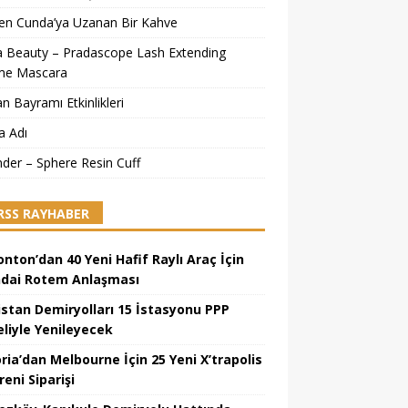
’ten Cunda’ya Uzanan Bir Kahve
a Beauty – Pradascope Lash Extending
me Mascara
n Bayramı Etkinlikleri
a Adı
ander – Sphere Resin Cuff
RAYHABER
nton’dan 40 Yeni Hafif Raylı Araç İçin
dai Rotem Anlaşması
istan Demiryolları 15 İstasyonu PPP
liyle Yenileyecek
ria’dan Melbourne İçin 25 Yeni X’trapolis
reni Siparişi