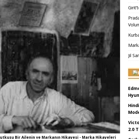
Girit
Prad
Volu
Kurba
Mark
Jil S
Edmo
Hyun
Hind
Mode
Victo
2.0 T
tkusu Bir Ailenin ve Markanın Hikayesi - Marka Hikayeleri