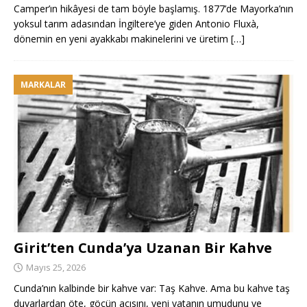
Camper’ın hikâyesi de tam böyle başlamış. 1877’de Mayorka’nın
yoksul tarım adasından İngiltere’ye giden Antonio Fluxà,
dönemin en yeni ayakkabı makinelerini ve üretim
[…]
MARKALAR
Girit’ten Cunda’ya Uzanan Bir Kahve
Mayıs 25, 2026
Cunda’nın kalbinde bir kahve var: Taş Kahve. Ama bu kahve taş
duvarlardan öte, göçün acısını, yeni vatanın umudunu ve