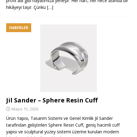
profil adı gibi hayatımıza yerleşir. Her harf, her hece aslında bir
hikâyeyi taşır. Çünkü
[…]
HABERLER
Jil Sander – Sphere Resin Cuff
Mayıs 15, 2026
Ürün Yapısı, Tasarım Sistemi ve Genel Kimlik Jil Sander
tarafından geliştirilen Sphere Resin Cuff, geniş hacimli cuff
yapısı ve sculptural yüzey sistemi üzerine kurulan modern