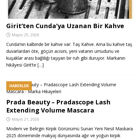
Girit’ten Cunda’ya Uzanan Bir Kahve
Mayıs 25, 2026
Cunda’nın kalbinde bir kahve var: Taş Kahve. Ama bu kahve taş
duvarlardan öte, göçün acısını, yeni vatanın umudunu ve
kuşaklar arası bağlılığı taşıyan bir ruh gibi duruyor. Markanın
hikâyesi Girit’te
[…]
HABERLER
Prada Beauty – Pradascope Lash
Extending Volume Mascara
Mayıs 21, 2026
Modern ve Belirgin Kirpik Görünümü Sunan Yeni Nesil Maskara
2025 döneminde makyaj dünyasında ağır ve yoğun kirpik