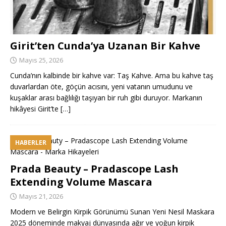
Girit’ten Cunda’ya Uzanan Bir Kahve
Mayıs 25, 2026
Cunda’nın kalbinde bir kahve var: Taş Kahve. Ama bu kahve taş
duvarlardan öte, göçün acısını, yeni vatanın umudunu ve
kuşaklar arası bağlılığı taşıyan bir ruh gibi duruyor. Markanın
hikâyesi Girit’te
[…]
HABERLER
Prada Beauty – Pradascope Lash
Extending Volume Mascara
Mayıs 21, 2026
Modern ve Belirgin Kirpik Görünümü Sunan Yeni Nesil Maskara
2025 döneminde makyaj dünyasında ağır ve yoğun kirpik