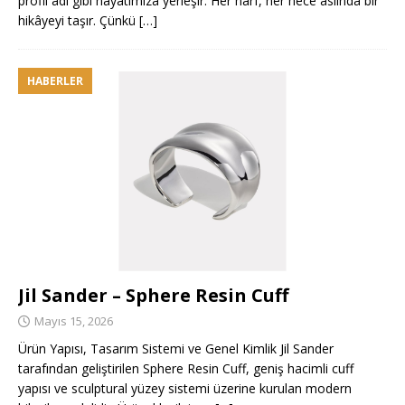
profil adı gibi hayatımıza yerleşir. Her harf, her hece aslında bir
hikâyeyi taşır. Çünkü
[…]
HABERLER
Jil Sander – Sphere Resin Cuff
Mayıs 15, 2026
Ürün Yapısı, Tasarım Sistemi ve Genel Kimlik Jil Sander
tarafından geliştirilen Sphere Resin Cuff, geniş hacimli cuff
yapısı ve sculptural yüzey sistemi üzerine kurulan modern