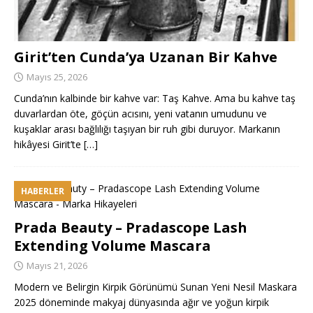
Girit’ten Cunda’ya Uzanan Bir Kahve
Mayıs 25, 2026
Cunda’nın kalbinde bir kahve var: Taş Kahve. Ama bu kahve taş
duvarlardan öte, göçün acısını, yeni vatanın umudunu ve
kuşaklar arası bağlılığı taşıyan bir ruh gibi duruyor. Markanın
hikâyesi Girit’te
[…]
HABERLER
Prada Beauty – Pradascope Lash
Extending Volume Mascara
Mayıs 21, 2026
Modern ve Belirgin Kirpik Görünümü Sunan Yeni Nesil Maskara
2025 döneminde makyaj dünyasında ağır ve yoğun kirpik