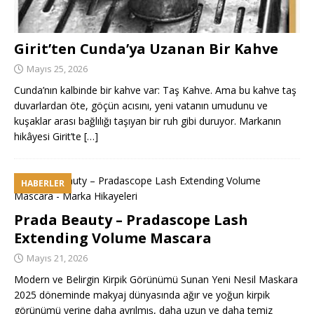
Girit’ten Cunda’ya Uzanan Bir Kahve
Mayıs 25, 2026
Cunda’nın kalbinde bir kahve var: Taş Kahve. Ama bu kahve taş
duvarlardan öte, göçün acısını, yeni vatanın umudunu ve
kuşaklar arası bağlılığı taşıyan bir ruh gibi duruyor. Markanın
hikâyesi Girit’te
[…]
HABERLER
Prada Beauty – Pradascope Lash
Extending Volume Mascara
Mayıs 21, 2026
Modern ve Belirgin Kirpik Görünümü Sunan Yeni Nesil Maskara
2025 döneminde makyaj dünyasında ağır ve yoğun kirpik
görünümü yerine daha ayrılmış, daha uzun ve daha temiz