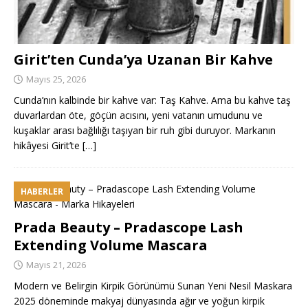
Girit’ten Cunda’ya Uzanan Bir Kahve
Mayıs 25, 2026
Cunda’nın kalbinde bir kahve var: Taş Kahve. Ama bu kahve taş
duvarlardan öte, göçün acısını, yeni vatanın umudunu ve
kuşaklar arası bağlılığı taşıyan bir ruh gibi duruyor. Markanın
hikâyesi Girit’te
[…]
HABERLER
Prada Beauty – Pradascope Lash
Extending Volume Mascara
Mayıs 21, 2026
Modern ve Belirgin Kirpik Görünümü Sunan Yeni Nesil Maskara
2025 döneminde makyaj dünyasında ağır ve yoğun kirpik