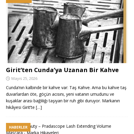
Girit’ten Cunda’ya Uzanan Bir Kahve
Mayıs 25, 2026
Cunda’nın kalbinde bir kahve var: Taş Kahve. Ama bu kahve taş
duvarlardan öte, göçün acısını, yeni vatanın umudunu ve
kuşaklar arası bağlılığı taşıyan bir ruh gibi duruyor. Markanın
hikâyesi Girit’te
[…]
HABERLER