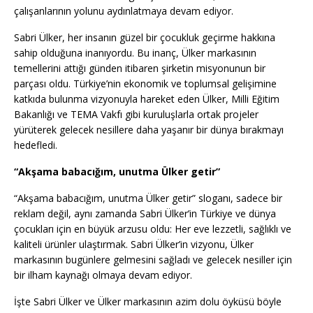
çalışanlarının yolunu aydınlatmaya devam ediyor.
Sabri Ülker, her insanın güzel bir çocukluk geçirme hakkına
sahip olduğuna inanıyordu. Bu inanç, Ülker markasının
temellerini attığı günden itibaren şirketin misyonunun bir
parçası oldu. Türkiye’nin ekonomik ve toplumsal gelişimine
katkıda bulunma vizyonuyla hareket eden Ülker, Milli Eğitim
Bakanlığı ve TEMA Vakfı gibi kuruluşlarla ortak projeler
yürüterek gelecek nesillere daha yaşanır bir dünya bırakmayı
hedefledi.
“Akşama babacığım, unutma Ülker getir”
“Akşama babacığım, unutma Ülker getir” sloganı, sadece bir
reklam değil, aynı zamanda Sabri Ülker’in Türkiye ve dünya
çocukları için en büyük arzusu oldu: Her eve lezzetli, sağlıklı ve
kaliteli ürünler ulaştırmak. Sabri Ülker’in vizyonu, Ülker
markasının bugünlere gelmesini sağladı ve gelecek nesiller için
bir ilham kaynağı olmaya devam ediyor.
İşte Sabri Ülker ve Ülker markasının azim dolu öyküsü böyle