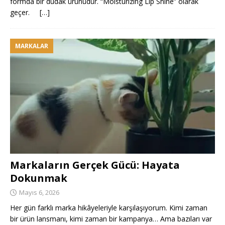
formda bir dudak ürünüdür. “Moisturizing Lip Shine” olarak
geçer.
[…]
MARKALAR
Markaların Gerçek Gücü: Hayata
Dokunmak
Mayıs 6, 2026
Her gün farklı marka hikâyeleriyle karşılaşıyorum. Kimi zaman
bir ürün lansmanı, kimi zaman bir kampanya… Ama bazıları var