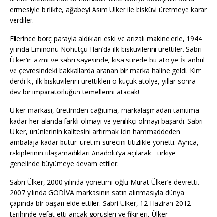
ermesiyle birlikte, ağabeyi Asım Ülker ile bisküvi üretmeye karar
verdiler.
Ellerinde borç parayla aldıkları eski ve arızalı makinelerle, 1944
yılında Eminönü Nohutçu Han’da ilk bisküvilerini ürettiler. Sabri
Ülker’in azmi ve sabrı sayesinde, kısa sürede bu atölye İstanbul
ve çevresindeki bakkallarda aranan bir marka haline geldi. Kim
derdi ki, ilk bisküvilerini ürettikleri o küçük atölye, yıllar sonra
dev bir imparatorluğun temellerini atacak!
Ülker markası, üretimden dağıtıma, markalaşmadan tanıtıma
kadar her alanda farklı olmayı ve yenilikçi olmayı başardı. Sabri
Ülker, ürünlerinin kalitesini artırmak için hammaddeden
ambalaja kadar bütün üretim sürecini titizlikle yönetti. Ayrıca,
rakiplerinin ulaşamadıkları Anadolu’ya açılarak Türkiye
genelinde büyümeye devam ettiler.
Sabri Ülker, 2000 yılında yönetimi oğlu Murat Ülker’e devretti.
2007 yılında GODİVA markasının satın alınmasıyla dünya
çapında bir başarı elde ettiler. Sabri Ülker, 12 Haziran 2012
tarihinde vefat etti ancak görüşleri ve fikirleri, Ülker