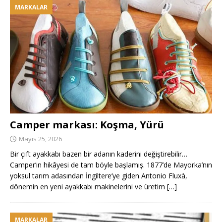
MARKALAR
Camper markası: Koşma, Yürü
Mayıs 25, 2026
Bir çift ayakkabı bazen bir adanın kaderini değiştirebilir…
Camper’ın hikâyesi de tam böyle başlamış. 1877’de Mayorka’nın
yoksul tarım adasından İngiltere’ye giden Antonio Fluxà,
dönemin en yeni ayakkabı makinelerini ve üretim
[…]
MARKALAR