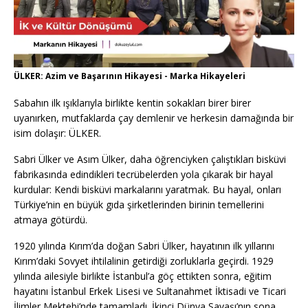
ÜLKER: Azim ve Başarının Hikayesi - Marka Hikayeleri
Sabahın ilk ışıklarıyla birlikte kentin sokakları birer birer
uyanırken, mutfaklarda çay demlenir ve herkesin damağında bir
isim dolaşır: ÜLKER.
Sabri Ülker ve Asım Ülker, daha öğrenciyken çalıştıkları bisküvi
fabrikasında edindikleri tecrübelerden yola çıkarak bir hayal
kurdular: Kendi bisküvi markalarını yaratmak. Bu hayal, onları
Türkiye’nin en büyük gıda şirketlerinden birinin temellerini
atmaya götürdü.
1920 yılında Kırım’da doğan Sabri Ülker, hayatının ilk yıllarını
Kırım’daki Sovyet ihtilalinin getirdiği zorluklarla geçirdi. 1929
yılında ailesiyle birlikte İstanbul’a göç ettikten sonra, eğitim
hayatını İstanbul Erkek Lisesi ve Sultanahmet İktisadi ve Ticari
İlimler Mektebi’nde tamamladı. İkinci Dünya Savaşı’nın sona