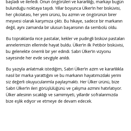
başladı ve ilerledi. Onun öngörüleri ve kararlılığı, markayı bugün
bulunduğu noktaya taşıdı. Yıllar boyunca Ülker’in her bisküvisi,
her çikolatası, her yeni ürünü, bu azmin ve öngörünün birer
meyvesi olarak karşımıza çıktı. Bu hikaye, sadece bir markanın
değil, aynı zamanda bir ulusun başarısının da sembolü oldu.
Bu topraklarda nice pastalar, kekler ve pudingli bisküvi pastaları
annelerimizin ellerinde hayat buldu. Ülker’in ilk Petibör bisküvisi,
bu gelenekte önemli bir yer edindi. Sabri Ülker’in vizyonu
sayesinde her evde sevgiyle anıldı.
Bu yazıyla anlatmak istediğim, Sabri Ülker’in azim ve kararlılıkla
nasıl bir marka yarattığını ve bu markanın hayatımızdaki yerini
siz değerli okuyucularımla paylaşmaktı. Her Ülker ürünü, bize
Sabri Ülker’in ileri görüşlülüğünü ve çalışma azmini hatırlatıyor.
Ülker ailesinin sıcaklığı ve samimiyeti, yıllardır sofralarımızda
bize eşlik ediyor ve etmeye de devam edecek.