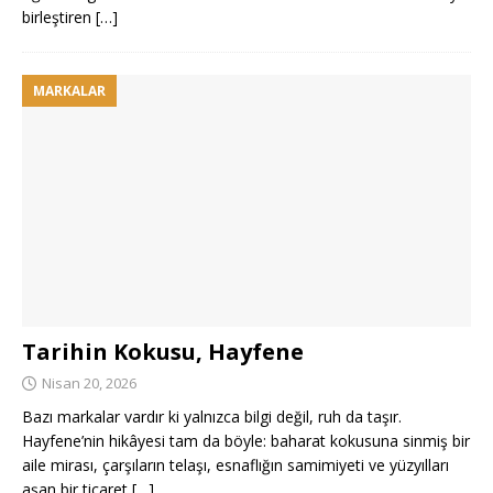
birleştiren
[…]
MARKALAR
Tarihin Kokusu, Hayfene
Nisan 20, 2026
Bazı markalar vardır ki yalnızca bilgi değil, ruh da taşır.
Hayfene’nin hikâyesi tam da böyle: baharat kokusuna sinmiş bir
aile mirası, çarşıların telaşı, esnaflığın samimiyeti ve yüzyılları
aşan bir ticaret
[…]