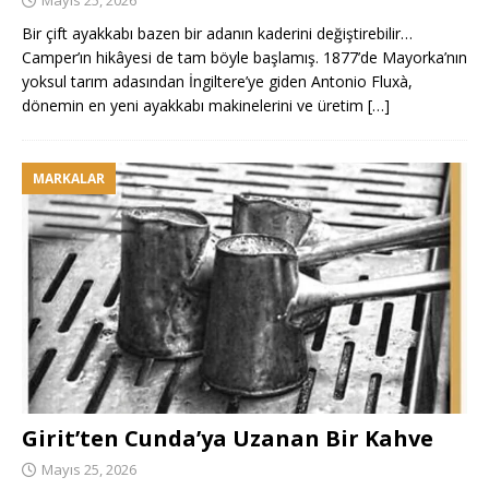
Mayıs 25, 2026
Bir çift ayakkabı bazen bir adanın kaderini değiştirebilir…
Camper’ın hikâyesi de tam böyle başlamış. 1877’de Mayorka’nın
yoksul tarım adasından İngiltere’ye giden Antonio Fluxà,
dönemin en yeni ayakkabı makinelerini ve üretim
[…]
MARKALAR
Girit’ten Cunda’ya Uzanan Bir Kahve
Mayıs 25, 2026