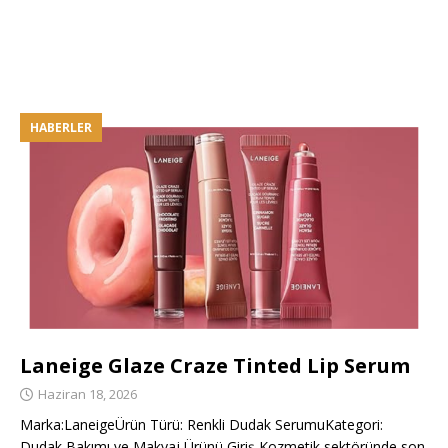
HABERLER
Laneige Glaze Craze Tinted Lip Serum
Haziran 18, 2026
Marka:LaneigeÜrün Türü: Renkli Dudak SerumuKategori:
Dudak Bakımı ve Makyaj Ürünü Giriş Kozmetik sektöründe son