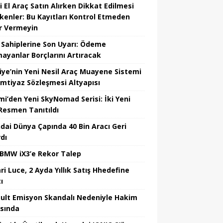
i El Araç Satın Alırken Dikkat Edilmesi
kenler: Bu Kayıtları Kontrol Etmeden
r Vermeyin
 Sahiplerine Son Uyarı: Ödeme
ayanlar Borçlarını Artıracak
iye’nin Yeni Nesil Araç Muayene Sistemi
 İmtiyaz Sözleşmesi Altyapısı
mi’den Yeni SkyNomad Serisi: İki Yeni
Resmen Tanıtıldı
dai Dünya Çapında 40 Bin Aracı Geri
dı
 BMW iX3’e Rekor Talep
ri Luce, 2 Ayda Yıllık Satış Hhedefine
ı
ult Emisyon Skandalı Nedeniyle Hakim
ısında