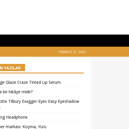
TEMMUZ 31, 2026
N YAZILAR
ge Glaze Craze Tinted Lip Serum
 bir hikâye midir?
otte Tilbury Exagger-Eyes Easy Eyeshadow
s
ing Headphone
er markası: Koşma, Yürü