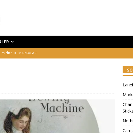
RLER
e midir?
MARKALAR
y Exagger-Eyes Easy Eyeshadow Sticks
HABERLER
SO
one
HABERLER
 Koşma, Yürü
MARKALAR
Lanei
raze Tinted Lip Serum
HABERLER
Marka
Charl
Stick
Noth
Camp