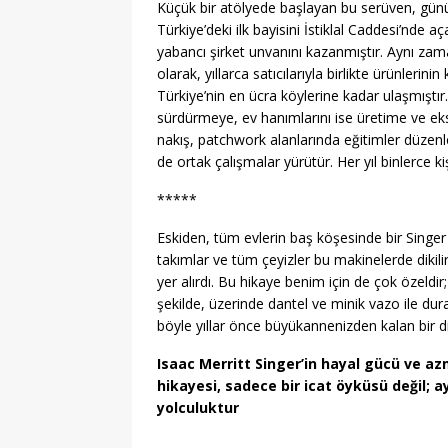
Küçük bir atölyede başlayan bu serüven, gün
Türkiye’deki ilk bayisini İstiklal Caddesi’nde aç
yabancı şirket unvanını kazanmıştır. Aynı za
olarak, yıllarca satıcılarıyla birlikte ürünler
Türkiye’nin en ücra köylerine kadar ulaşmıştır.
sürdürmeye, ev hanımlarını ise üretime ve ek
nakış, patchwork alanlarında eğitimler düzenle
de ortak çalışmalar yürütür. Her yıl binlerce kiş
*****
Eskiden, tüm evlerin baş köşesinde bir Singer d
takımlar ve tüm çeyizler bu makinelerde dikili
yer alırdı. Bu hikaye benim için de çok özeldir
şekilde, üzerinde dantel ve minik vazo ile dura
böyle yıllar önce büyükannenizden kalan bir d
Isaac Merritt Singer’in hayal gücü ve az
hikayesi, sadece bir icat öyküsü değil; a
yolculuktur