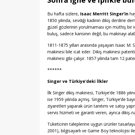
Bu hafta sizlere,
Isaac Merritt Singer’in
hay
1850 yılında, sevdiği kadının dikiş derdine de
güzel gözlerinin yorulmaması için müthiş bir ic
buluş, sadece karısının değil, bu makinayı alab
1811-1875 yılları arasında yaşayan Isaac M. 
makinesi bile icat eder. Dikiş makinesi patent
makinesi gibi çalışır. 1857 yılında tam 12 pate
******
Singer ve Türkiye’deki İlkler
İlk Singer dikiş makinesi, Türkiye’de 1886 yılınd
ise 1959 yılında açmış. Singer, Türkiye’de bayi
ziyaretleri yaparak ürün tanıtımı ve satışı yap
servis hizmeti ve garanti veren, ayrıca dikiş-na
Tüketicinin taleplerine uygun ürünler tasarlaya
2001), bilgisayarlı ve Game Boy teknolojisi ile