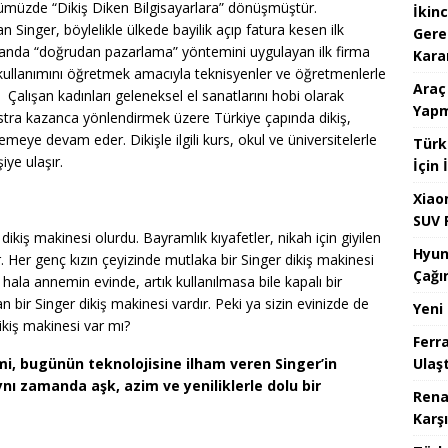
ümüzde “Dikiş Diken Bilgisayarlara” dönüşmüştür.
İkinc
an Singer, böylelikle ülkede bayilik açıp fatura kesen ilk
Gere
manda “doğrudan pazarlama” yöntemini uygulayan ilk firma
Kara
inin kullanımını öğretmek amacıyla teknisyenler ve öğretmenlerle
Araç
 Çalışan kadınları geleneksel el sanatlarını hobi olarak
Yapm
stra kazanca yönlendirmek üzere Türkiye çapında dikiş,
meye devam eder. Dikişle ilgili kurs, okul ve üniversitelerle
Türk
iye ulaşır.
İçin
Xiao
SUV 
ikiş makinesi olurdu. Bayramlık kıyafetler, nikah için giyilen
Hyun
r. Her genç kızın çeyizinde mutlaka bir Singer dikiş makinesi
Çağır
; hala annemin evinde, artık kullanılmasa bile kapalı bir
n bir Singer dikiş makinesi vardır. Peki ya sizin evinizde de
Yeni
ikiş makinesi var mı?
Ferra
Ulaşt
mi, bugünün teknolojisine ilham veren Singer’in
ynı zamanda aşk, azim ve yeniliklerle dolu bir
Rena
Karş