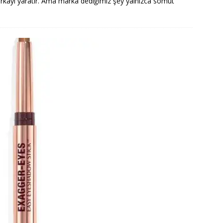
rkayı yaratır. Ama marka dediğimiz şey yalnızca somut