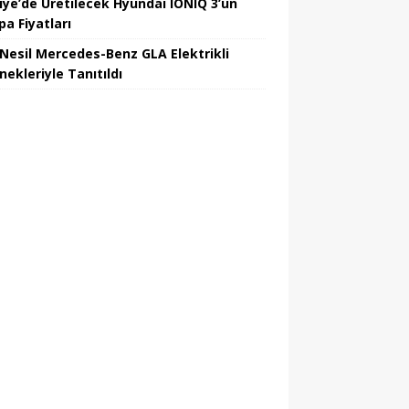
iye’de Üretilecek Hyundai IONIQ 3’ün
pa Fiyatları
 Nesil Mercedes-Benz GLA Elektrikli
nekleriyle Tanıtıldı