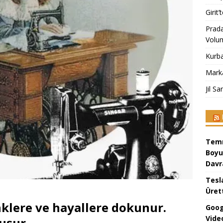
Girit
Prad
Volu
Kurba
Mark
Jil S
Temm
Boyu
Davr
Tesl
Üret
klere ve hayallere dokunur.
Goog
Vide
uşur.