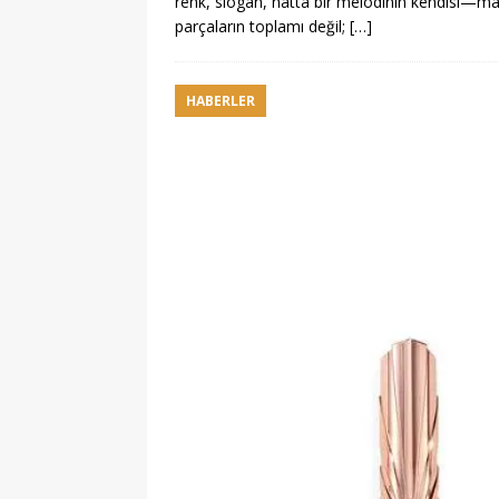
renk, slogan, hatta bir melodinin kendisi—ma
parçaların toplamı değil;
[…]
HABERLER