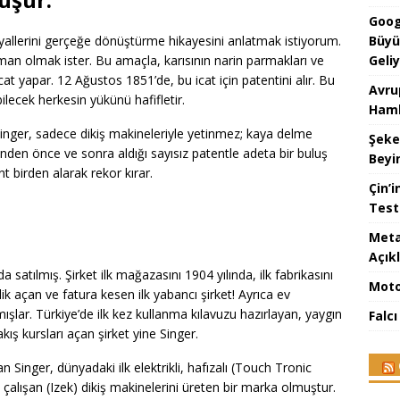
Goog
Büyü
allerini gerçeğe dönüştürme hikayesini anlatmak istiyorum.
Geli
rman olmak ister. Bu amaçla, karısının narin parmakları ve
at yapar. 12 Ağustos 1851’de, bu icat için patentini alır. Bu
Avru
ilecek herkesin yükünü hafifletir.
Haml
Singer, sadece dikiş makineleriyle yetinmez; kaya delme
Şeke
inden önce ve sonra aldığı sayısız patentle adeta bir buluş
Beyin
nt birden alarak rekor kırar.
Çin’i
Test
Meta
Açık
a satılmış. Şirket ilk mağazasını 1904 yılında, ilk fabrikasını
Moto
lik açan ve fatura kesen ilk yabancı şirket! Ayrıca ev
mışlar. Türkiye’de ilk kez kullanma kılavuzu hazırlayan, yaygın
Falc
kış kursları açan şirket yine Singer.
n Singer, dünyadaki ilk elektrikli, hafızalı (Touch Tronic
 çalışan (Izek) dikiş makinelerini üreten bir marka olmuştur.