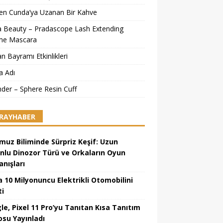
’ten Cunda’ya Uzanan Bir Kahve
a Beauty – Pradascope Lash Extending
me Mascara
n Bayramı Etkinlikleri
a Adı
ander – Sphere Resin Cuff
RAYHABER
uz Biliminde Sürpriz Keşif: Uzun
nlu Dinozor Türü ve Orkaların Oyun
anışları
a 10 Milyonuncu Elektrikli Otomobilini
ti
le, Pixel 11 Pro’yu Tanıtan Kısa Tanıtım
osu Yayınladı