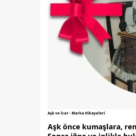
Aşk ve İcat - Marka Hikayeleri
Aşk önce kumaşlara, ren
Sonra iğne ve iplikle bul